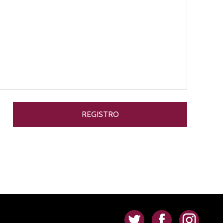
.
.
.