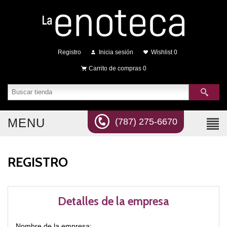
Registro
Inicia sesión
Wishlist
0
Carrito de compras
0
MENU
(787) 275-6670
REGISTRO
Detalles de la empresa
Nombre de la empresa: