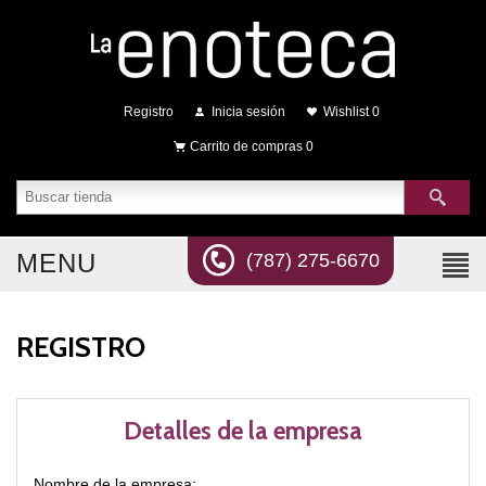
Registro
Inicia sesión
Wishlist
0
Carrito de compras
0
MENU
(787) 275-6670
REGISTRO
Detalles de la empresa
Nombre de la empresa: