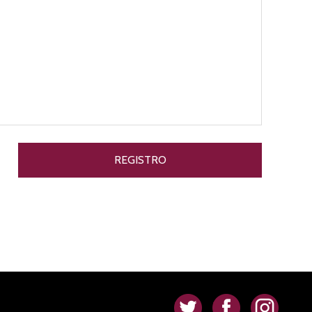
.
.
.