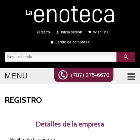
Registro
Inicia sesión
Wishlist
0
Carrito de compras
0
MENU
(787) 275-6670
REGISTRO
Detalles de la empresa
Nombre de la empresa: