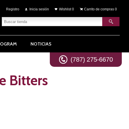
Registro
Inicia sesión
Wishlist
0
Carrito de compras
0
ROGRAM
NOTICIAS
(787) 275-6670
 Bitters